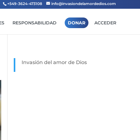
+549-3624-473108
info@invasiondelamordedios.com
ES
RESPONSABILIDAD
DONAR
ACCEDER
Invasión del amor de Dios