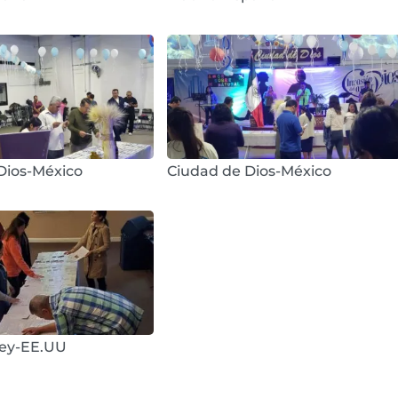
Dios-México
Ciudad de Dios-México
sey-EE.UU